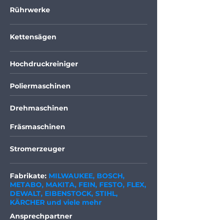
Rührwerke
Kettensägen
Hochdruckreiniger
Poliermaschinen
Drehmaschinen
Fräsmaschinen
Stromerzeuger
Fabrikate:
MILWAUKEE, BOSCH,
METABO, MAKITA, FEIN, FESTO, FLEX,
DEWALT, EIBENSTOCK, STIHL,
KÄRCHER und viele mehr
Ansprechpartner