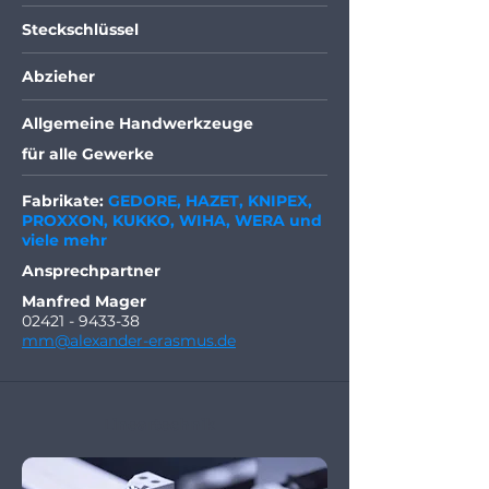
Steckschlüssel
Abzieher
Allgemeine Handwerkzeuge
für alle Gewerke
Fabrikate:
GEDORE, HAZET, KNIPEX,
PROXXON, KUKKO, WIHA, WERA und
viele mehr
Ansprechpartner
Manfred Mager
02421 - 9433-38
mm@alexander-erasmus.de
Lineartechnik