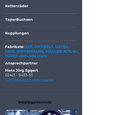
Kettenräder
TaperBuchsen
Kupplungen
Fabrikate:
SKF, OPTIBELT, GATES,
IWIS, WIPPERMANN, MÄDLER, KTR, N-
EUPEX und viele mehr
Ansprechpartner
Hans Jörg Eggert
02421 - 9433-33
hje@alexander-erasmus.de
Wälzlagertechnik