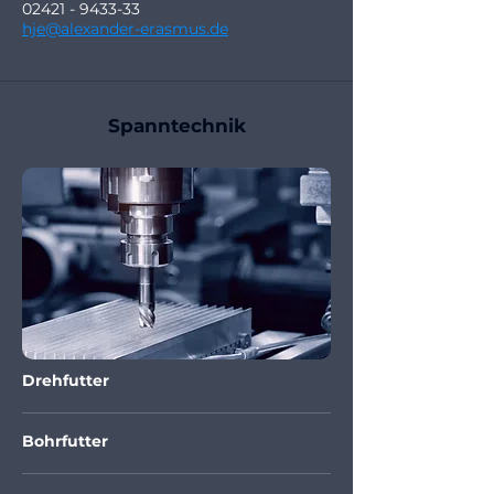
02421 - 9433-33
hje@alexander-erasmus.de
Spanntechnik
Drehfutter
Bohrfutter