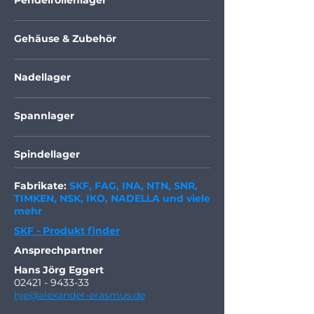
Pendelrollenlager
Gehäuse & Zubehör
Nadellager
Spannlager
Spindellager
Fabrikate:
SKF, FAG, INA, NTN, SNR,
TIMKEN, NSK, IKO, NADELLA und viele
mehr
SKF - Produkt finder
Ansprechpartner
Hans Jörg Eggert
02421 - 9433-33
hje@alexander-erasmus.de