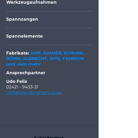
Werkzeugaufnahmen
Spannzangen
Spannelemente
Fabrikate:
AMF, HAIMER, SCHUNK,
RÖHM, ALBRECHT, WTE, FAHRION
und viele mehr
Ansprechpartner
Udo Felix
02421 - 9433-31
uf@alexander-erasmus.de