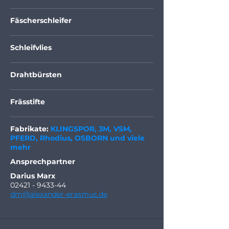
Fäscherschleifer
Schleifvlies
Drahtbürsten
Frässtifte
Fabrikate:
KLINGSPOR, 3M, VSM,
PFERD, Rhodius, OSBORN und viele
mehr
Ansprechpartner
Darius Marx
02421 - 9433-44
dm@alexander-erasmus.de