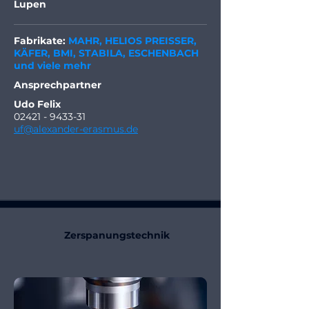
Lupen
Fabrikate:
MAHR, HELIOS PREISSER,
KÄFER, BMI, STABILA, ESCHENBACH
und viele mehr
Ansprechpartner
Udo Felix
02421 - 9433-31
uf@alexander-erasmus.de
Zerspanungstechnik