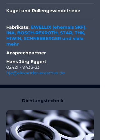
Kugel-und Rollengewindetriebe
Fabrikate:
EWELLIX (ehemals SKF),
INA, BOSCH-REXROTH, STAR, THK,
HIWIN, SCHNEEBERGER und viele
mehr
Ansprechpartner
Hans Jörg Eggert
02421 - 9433-33
hje@alexander-erasmus.de
Dichtungstechnik