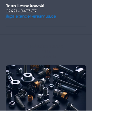
Jean Lesnakowski
02421 - 9433-37
jl@alexander-erasmus.de
Befestigungstec
hnik
Normteile
DIN-Teile